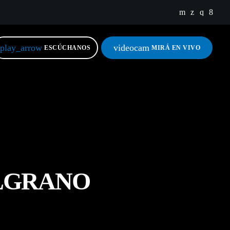
close
play_arrow
videocam
ESCÚCHANOS
MIRÁ EN VIVO
ELGRANO